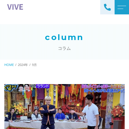
トップページ
よくある質問
column
サービスについて
アクセス
コラム
メニュー内容
ブログ
パーソナルトレーニング
HOME
2024年
9月
お知らせ
ペアトレーニング
営業関係はメールでお願いします。
090-4603-3483